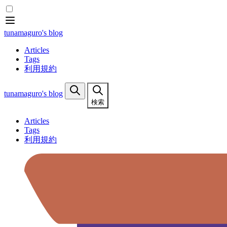
tunamaguro's blog
Articles
Tags
利用規約
tunamaguro's blog
検索
Articles
Tags
利用規約